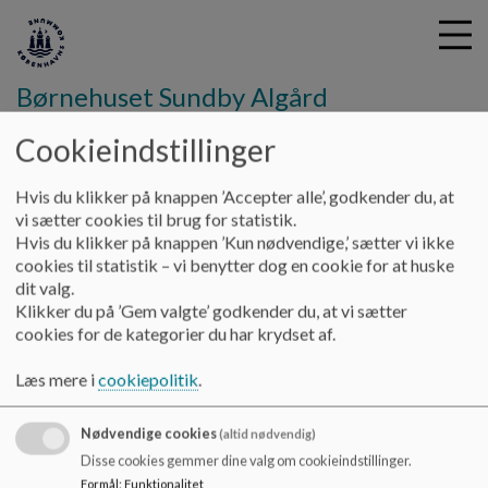
Børnehuset Sundby Algård
Cookieindstillinger
G
Hvis du klikker på knappen ’Accepter alle’, godkender du, at
å
Om os
Åbningstid og lukkedage
vi sætter cookies til brug for statistik.
t
Hvis du klikker på knappen ’Kun nødvendige,’ sætter vi ikke
i
cookies til statistik – vi benytter dog en cookie for at huske
Åbningstid og lukkedage
l
dit valg.
h
Klikker du på ’Gem valgte’ godkender du, at vi sætter
o
cookies for de kategorier du har krydset af.
v
Lukkedage i 2026
e
Læs mere i
cookiepolitik
.
Påske
d
30. marts 2026 - 6. april 2026
i
n
Nødvendige cookies
(altid nødvendig)
Grundlovsdag
d
Disse cookies gemmer dine valg om cookieindstillinger.
5. juni 2026
h
Formål
:
Funktionalitet