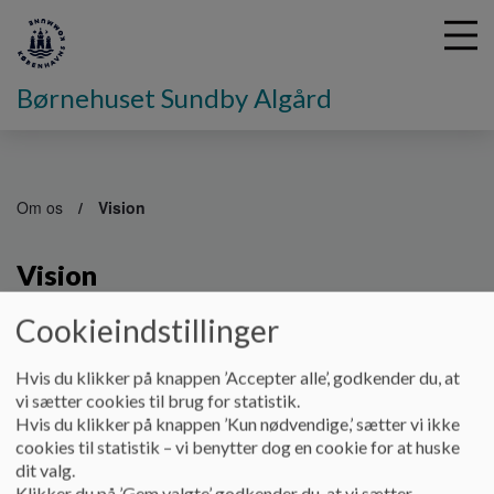
Børnehuset Sundby Algård
G
å
Om os
Vision
t
i
Vision
l
h
o
Cookieindstillinger
v
Børnenes hus for det gode børneliv
e
Hvis du klikker på knappen ’Accepter alle’, godkender du, at
d
Børn i Sundby Algård møder
nærværende og engagerede voksne
,
vi sætter cookies til brug for statistik.
i
som viser glæde og interesse for det enkelte barn og dets familie.
Hvis du klikker på knappen ’Kun nødvendige,’ sætter vi ikke
n
cookies til statistik – vi benytter dog en cookie for at huske
Vi tager ansvar for, at alle børn indgår i
tryghedsskabende relationer
d
dit valg.
med voksne og børn i huset.
h
Klikker du på ’Gem valgte’ godkender du, at vi sætter