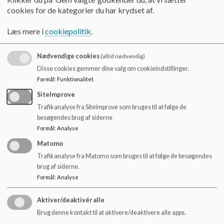
o
Børnene oplever at medarbejderne forstår, anerkender og handler
cookies for de kategorier du har krydset af.
l
relevant på deres behov.
Vi opdeler os ofte i mindre grupper
, der
d
giver nærvær og fælles oplevelser. Børnene bliver inddraget i
Læs mere i
cookiepolitik
.
e
børnefællesskaber. De leger med børn og voksne, ligesom de
oplever
t
medbestemmelse
og at være med til at planlægge, hvad der skal ske.
Nødvendige cookies
(altid nødvendig)
Disse cookies gemmer dine valg om cookieindstillinger.
Formål
:
Funktionalitet
SiteImprove
Trafikanalyse fra Siteimprove som bruges til at følge de
besøgendes brug af siderne
Formål
:
Analyse
Matomo
Trafikanalyse fra Matomo som bruges til at følge de besøgendes
brug af siderne.
Formål
:
Analyse
Aktiver/deaktivér alle
Brug denne kontakt til at aktivere/deaktivere alle apps.