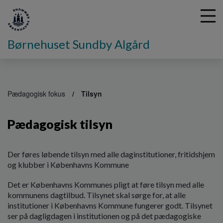
Børnehuset Sundby Algård
G
å
Pædagogisk fokus
Tilsyn
t
i
Pædagogisk tilsyn
l
h
o
v
Der føres løbende tilsyn med alle daginstitutioner, fritidshjem
e
og klubber i Københavns Kommune
d
Det er Københavns Kommunes pligt at føre tilsyn med alle
i
kommunens dagtilbud. Tilsynet skal sørge for, at alle
n
institutioner i Københavns Kommune fungerer godt. Tilsynet
d
ser på dagligdagen i institutionen og på det pædagogiske
h