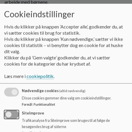
arbejde med børnene.
o
l
Cookieindstillinger
Det pædagogiske tilsyn gennemføres af en pædagogisk
d
konsulent fra Børne- og Ungdomsforvaltningen.
e
Hvis du klikker på knappen ’Accepter alle’, godkender du, at
t
Tilsynet udføres løbende og via et årligt besøg
vi sætter cookies til brug for statistik.
Hvis du klikker på knappen ’Kun nødvendige,’ sætter vi ikke
I Københavns Kommune gennemføres det pædagogiske
cookies til statistik – vi benytter dog en cookie for at huske
tilsyn både løbende via de pædagogiske konsulenters
dit valg.
samarbejde med dagtilbuddene og i form af ét årligt formelt
Klikker du på ’Gem valgte’ godkender du, at vi sætter
tilsynsbesøg.
cookies for de kategorier du har krydset af.
Tilsynet består af:
Læs mere i
cookiepolitik
.
Observation af det daglige arbejde med børnene.
Nødvendige cookies
Dialogmøde med leder og repræsentanter for medarbejdere
(altid nødvendig)
og forældre.
Disse cookies gemmer dine valg om cookieindstillinger.
En tilsynsrapport.
Formål
:
Funktionalitet
SiteImprove
Du kan læse vores nyeste tilsynsrapport
her
.
Trafikanalyse fra Siteimprove som bruges til at følge de
besøgendes brug af siderne
Har du spørgsmål til tilsynsrapporten, er du velkommen til at