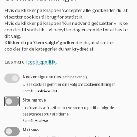
legepladsen, der ligger ud for Tumlingestuen. Men med tiden
o
bevæger de sig længere væk sammen med deres voksne og
l
Hvis du klikker på knappen ’Accepter alle’, godkender du, at
de lærer resten af legepladsen og vuggestuens øvrige børn
d
vi sætter cookies til brug for statistik.
og voksne at kende.
e
Hvis du klikker på knappen ’Kun nødvendige,’ sætter vi ikke
t
cookies til statistik – vi benytter dog en cookie for at huske
Både vuggestuebørn, børnehave børn og børn fra
dit valg.
basisgruppen kan komme på besøg på hinandens legepladser.
Klikker du på ’Gem valgte’ godkender du, at vi sætter
cookies for de kategorier du har krydset af.
Udover selve stuerne har vi en del andre rum med forskellige
funktioner
Læs mere i
cookiepolitik
.
Således er der i vuggestueafdelingen et krea rum og et
tumlerum med madrasser, puder og rutsjebane. Desuden er
Nødvendige cookies
(altid nødvendig)
der også mulighed for at lege på gangarealerne, fx kan man
Disse cookies gemmer dine valg om cookieindstillinger.
køre på motorcykel på gangene, når der ikke er for mange
Formål
:
Funktionalitet
forældre på gangene. Det er en stor succes, da gangene er
SiteImprove
lange.
Trafikanalyse fra Siteimprove som bruges til at følge de
besøgendes brug af siderne
I børnehaven har vi både et rum til at bygge huler i, et
Formål
:
Analyse
motorikrum, et teaterrum og et lille rum vi kalder
"Roligheden" og hvor der kun kan være to børn af gangen, der
Matomo
kigger bøger eller leger stille og roligt. På børnehavens gang